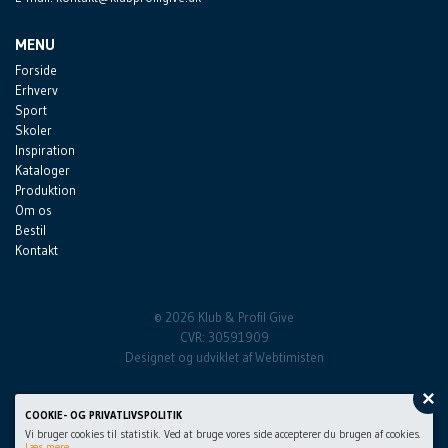
MENU
Forside
Erhverv
Sport
Skoler
Inspiration
Kataloger
Produktion
Om os
Bestil
Kontakt
© 2026 Klub & Profil Give
CVR: 30591909
Designet og udviklet af
Webtimisten
×
COOKIE- OG PRIVATLIVSPOLITIK
Vi bruger cookies til statistik. Ved at bruge vores side accepterer du brugen af cookies.
Læs mere