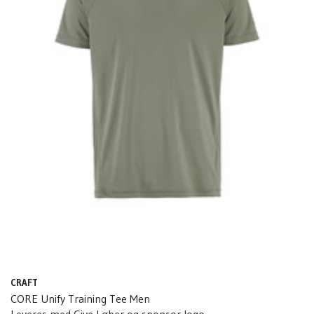
CRAFT
CORE Unify Training Tee Men
Leveres med Give Løber og sponsor logo