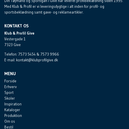
Din Tøjmand og Sportigan i Give har leveret profilbeklædning siden 1995.
Med Klub & Profil er vi leveringsdygtige i alt inden for profil- og
sportsbeklædning samt gave- og reklameartikler.
KONTAKT OS
Klub & Profil Give
Vestergade 1
7323
Give
Telefon:
7573 5454 & 7573 9966
E-mail:
kontakt@klubprofilgive.dk
MENU
Forside
Erhverv
Sport
Skoler
Inspiration
Kataloger
Produktion
Om os
Bestil